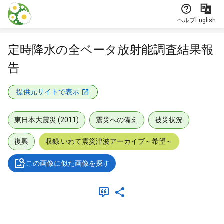
本文に飛ぶ
ヘルプ
English
定時降水の全ベータ放射能調査結果報
告
提供元サイトで表示
東日本大震災 (2011)
震災への備え
被災状況
復興
収録:いわて震災津波アーカイブ～希望～
この画像に似た画像を探す