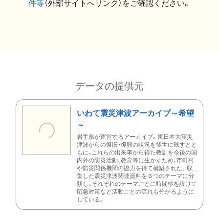
件等
（外部サイトへリンク）をご確認ください。
データの提供元
いわて震災津波アーカイブ～希望
～
岩手県が運営するアーカイブ。東日本大震災
津波からの復旧・復興の状況を後世に残すとと
もに、これらの出来事から得た教訓を今後の国
内外の防災活動、教育等に生かすため、市町村
や防災関係機関の協力を得て構築された。収
集した震災津波関連資料を６つのテーマに分
類し、それぞれのテーマごとに時間軸を設けて
応急対策など活動ごとの流れも分かるように
している。