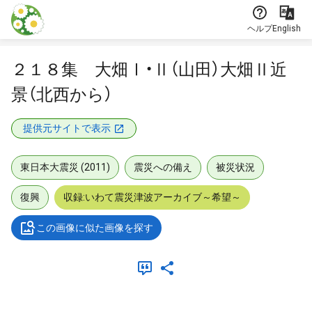
本文に飛ぶ
ヘルプ
English
２１８集 大畑Ⅰ・Ⅱ（山田）大畑Ⅱ近
景（北西から）
提供元サイトで表示
東日本大震災 (2011)
震災への備え
被災状況
復興
収録:いわて震災津波アーカイブ～希望～
この画像に似た画像を探す