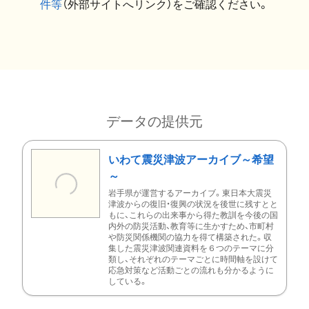
件等
（外部サイトへリンク）をご確認ください。
データの提供元
いわて震災津波アーカイブ～希望
～
岩手県が運営するアーカイブ。東日本大震災
津波からの復旧・復興の状況を後世に残すとと
もに、これらの出来事から得た教訓を今後の国
内外の防災活動、教育等に生かすため、市町村
や防災関係機関の協力を得て構築された。収
集した震災津波関連資料を６つのテーマに分
類し、それぞれのテーマごとに時間軸を設けて
応急対策など活動ごとの流れも分かるように
している。