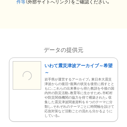
件等
（外部サイトへリンク）をご確認ください。
データの提供元
いわて震災津波アーカイブ～希望
～
岩手県が運営するアーカイブ。東日本大震災
津波からの復旧・復興の状況を後世に残すとと
もに、これらの出来事から得た教訓を今後の国
内外の防災活動、教育等に生かすため、市町村
や防災関係機関の協力を得て構築された。収
集した震災津波関連資料を６つのテーマに分
類し、それぞれのテーマごとに時間軸を設けて
応急対策など活動ごとの流れも分かるように
している。