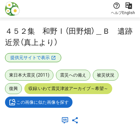
本文に飛ぶ
ヘルプ
English
４５２集 和野Ⅰ（田野畑）＿Ｂ 遺跡
近景（真上より）
提供元サイトで表示
東日本大震災 (2011)
震災への備え
被災状況
復興
収録:いわて震災津波アーカイブ～希望～
この画像に似た画像を探す