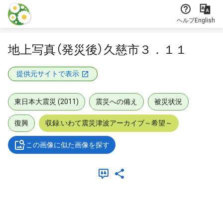
本文に飛ぶ
ヘルプ
English
地上写真（発災後）久慈市３．１１
提供元サイトで表示
東日本大震災 (2011)
震災への備え
被災状況
復興
収録:いわて震災津波アーカイブ～希望～
この画像に似た画像を探す
メタデータ