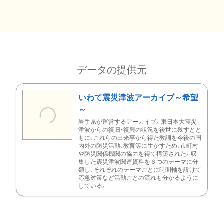
データの提供元
いわて震災津波アーカイブ～希望
～
岩手県が運営するアーカイブ。東日本大震災
津波からの復旧・復興の状況を後世に残すとと
もに、これらの出来事から得た教訓を今後の国
内外の防災活動、教育等に生かすため、市町村
や防災関係機関の協力を得て構築された。収
集した震災津波関連資料を６つのテーマに分
類し、それぞれのテーマごとに時間軸を設けて
応急対策など活動ごとの流れも分かるように
している。