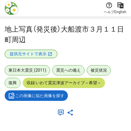
本文に飛ぶ
ヘルプ
English
地上写真（発災後）大船渡市３月１１日
町周辺
提供元サイトで表示
東日本大震災 (2011)
震災への備え
被災状況
復興
収録:いわて震災津波アーカイブ～希望～
この画像に似た画像を探す