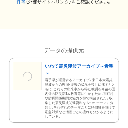
件等
（外部サイトへリンク）をご確認ください。
データの提供元
いわて震災津波アーカイブ～希望
～
岩手県が運営するアーカイブ。東日本大震災
津波からの復旧・復興の状況を後世に残すとと
もに、これらの出来事から得た教訓を今後の国
内外の防災活動、教育等に生かすため、市町村
や防災関係機関の協力を得て構築された。収
集した震災津波関連資料を６つのテーマに分
類し、それぞれのテーマごとに時間軸を設けて
応急対策など活動ごとの流れも分かるように
している。