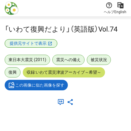
本文に飛ぶ
ヘルプ
English
「いわて復興だより」（英語版）Vol.74
提供元サイトで表示
東日本大震災 (2011)
震災への備え
被災状況
復興
収録:いわて震災津波アーカイブ～希望～
この画像に似た画像を探す
メタデータ