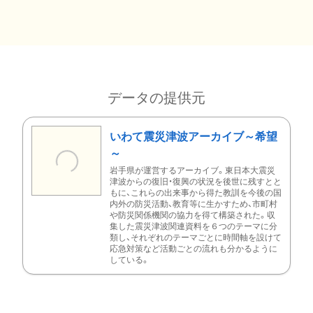
データの提供元
いわて震災津波アーカイブ～希望
～
岩手県が運営するアーカイブ。東日本大震災
津波からの復旧・復興の状況を後世に残すとと
もに、これらの出来事から得た教訓を今後の国
内外の防災活動、教育等に生かすため、市町村
や防災関係機関の協力を得て構築された。収
集した震災津波関連資料を６つのテーマに分
類し、それぞれのテーマごとに時間軸を設けて
応急対策など活動ごとの流れも分かるように
している。