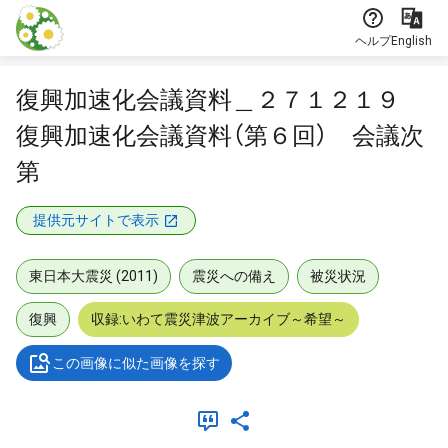
本文に飛ぶ
ヘルプ
English
復興加速化会議資料＿２７１２１９
復興加速化会議資料（第６回） 会議次
第
提供元サイトで表示
東日本大震災 (2011)
震災への備え
被災状況
復興
収録:いわて震災津波アーカイブ～希望～
この画像に似た画像を探す