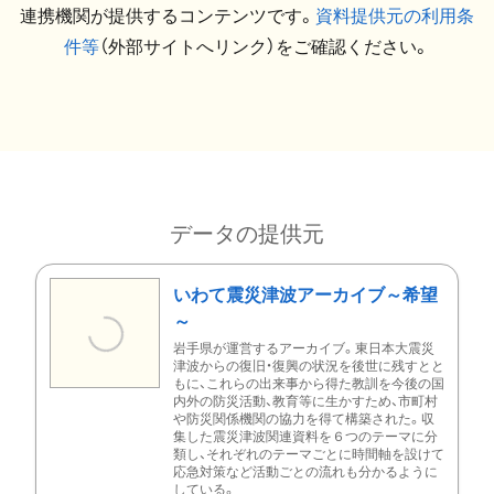
連携機関が提供するコンテンツです。
資料提供元の利用条
件等
（外部サイトへリンク）をご確認ください。
データの提供元
いわて震災津波アーカイブ～希望
～
岩手県が運営するアーカイブ。東日本大震災
津波からの復旧・復興の状況を後世に残すとと
もに、これらの出来事から得た教訓を今後の国
内外の防災活動、教育等に生かすため、市町村
や防災関係機関の協力を得て構築された。収
集した震災津波関連資料を６つのテーマに分
類し、それぞれのテーマごとに時間軸を設けて
応急対策など活動ごとの流れも分かるように
している。