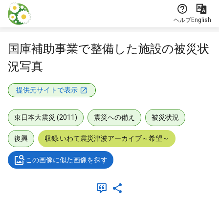
本文に飛ぶ
ヘルプ
English
国庫補助事業で整備した施設の被災状
況写真
提供元サイトで表示
東日本大震災 (2011)
震災への備え
被災状況
復興
収録:いわて震災津波アーカイブ～希望～
この画像に似た画像を探す