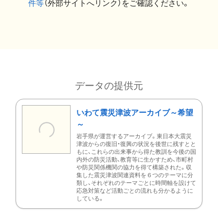
件等
（外部サイトへリンク）をご確認ください。
データの提供元
いわて震災津波アーカイブ～希望
～
岩手県が運営するアーカイブ。東日本大震災
津波からの復旧・復興の状況を後世に残すとと
もに、これらの出来事から得た教訓を今後の国
内外の防災活動、教育等に生かすため、市町村
や防災関係機関の協力を得て構築された。収
集した震災津波関連資料を６つのテーマに分
類し、それぞれのテーマごとに時間軸を設けて
応急対策など活動ごとの流れも分かるように
している。