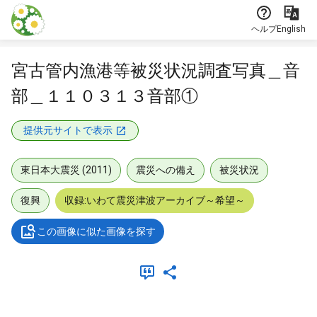
本文に飛ぶ
ヘルプ
English
宮古管内漁港等被災状況調査写真＿音
部＿１１０３１３音部①
提供元サイトで表示
東日本大震災 (2011)
震災への備え
被災状況
復興
収録:いわて震災津波アーカイブ～希望～
この画像に似た画像を探す