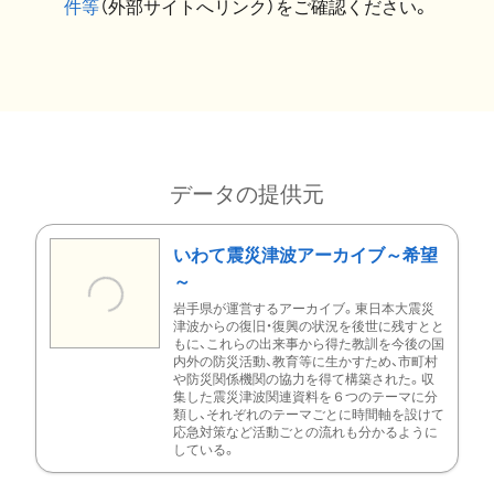
件等
（外部サイトへリンク）をご確認ください。
データの提供元
いわて震災津波アーカイブ～希望
～
岩手県が運営するアーカイブ。東日本大震災
津波からの復旧・復興の状況を後世に残すとと
もに、これらの出来事から得た教訓を今後の国
内外の防災活動、教育等に生かすため、市町村
や防災関係機関の協力を得て構築された。収
集した震災津波関連資料を６つのテーマに分
類し、それぞれのテーマごとに時間軸を設けて
応急対策など活動ごとの流れも分かるように
している。