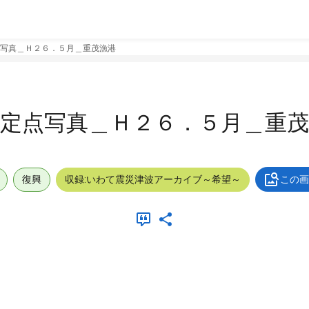
写真＿Ｈ２６．５月＿重茂漁港
定点写真＿Ｈ２６．５月＿重茂
復興
収録:いわて震災津波アーカイブ～希望～
この画