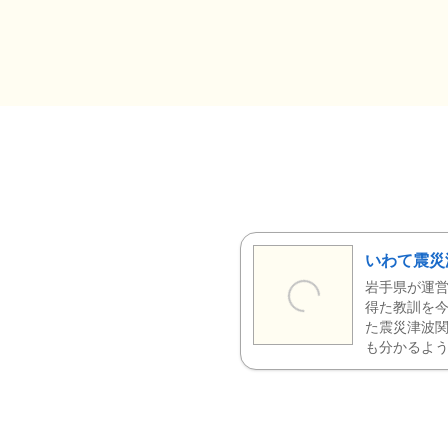
いわて震災
岩手県が運営
得た教訓を今
た震災津波
も分かるよう