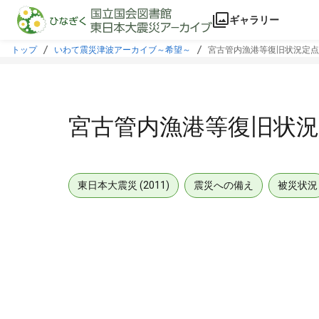
本文に飛ぶ
ギャラリー
トップ
いわて震災津波アーカイブ～希望～
宮古管内漁港等復旧状況定点
宮古管内漁港等復旧状況
東日本大震災 (2011)
震災への備え
被災状況
メタデータ