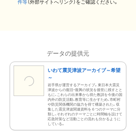
件等
（外部サイトへリンク）をご確認ください。
データの提供元
いわて震災津波アーカイブ～希望
～
岩手県が運営するアーカイブ。東日本大震災
津波からの復旧・復興の状況を後世に残すとと
もに、これらの出来事から得た教訓を今後の国
内外の防災活動、教育等に生かすため、市町村
や防災関係機関の協力を得て構築された。収
集した震災津波関連資料を６つのテーマに分
類し、それぞれのテーマごとに時間軸を設けて
応急対策など活動ごとの流れも分かるように
している。