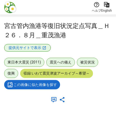
本文に飛ぶ
ヘルプ
English
宮古管内漁港等復旧状況定点写真＿Ｈ
２６．８月＿重茂漁港
提供元サイトで表示
東日本大震災 (2011)
震災への備え
被災状況
復興
収録:いわて震災津波アーカイブ～希望～
この画像に似た画像を探す