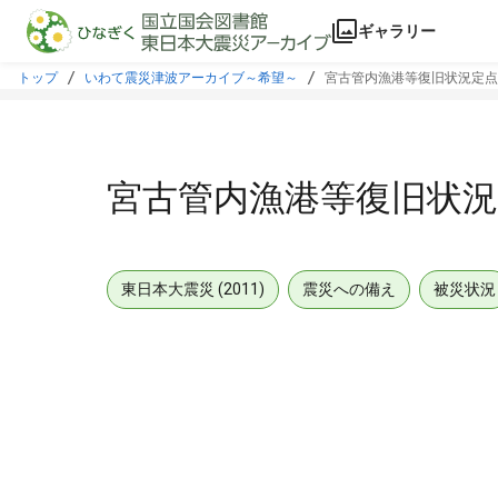
本文に飛ぶ
ギャラリー
トップ
いわて震災津波アーカイブ～希望～
宮古管内漁港等復旧状況定点
宮古管内漁港等復旧状況
東日本大震災 (2011)
震災への備え
被災状況
メタデータ