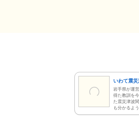
いわて震災
岩手県が運営
得た教訓を今
た震災津波
も分かるよう