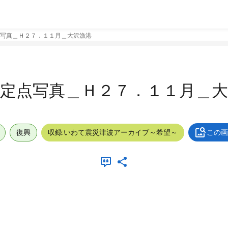
写真＿Ｈ２７．１１月＿大沢漁港
定点写真＿Ｈ２７．１１月＿大
復興
収録:いわて震災津波アーカイブ～希望～
この画