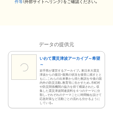
件等
（外部サイトへリンク）をご確認ください。
データの提供元
いわて震災津波アーカイブ～希望
～
岩手県が運営するアーカイブ。東日本大震災
津波からの復旧・復興の状況を後世に残すとと
もに、これらの出来事から得た教訓を今後の国
内外の防災活動、教育等に生かすため、市町村
や防災関係機関の協力を得て構築された。収
集した震災津波関連資料を６つのテーマに分
類し、それぞれのテーマごとに時間軸を設けて
応急対策など活動ごとの流れも分かるように
している。