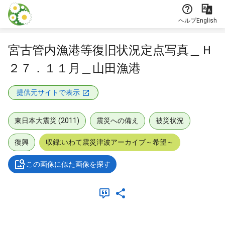
本文に飛ぶ
ヘルプ
English
宮古管内漁港等復旧状況定点写真＿Ｈ
２７．１１月＿山田漁港
提供元サイトで表示
東日本大震災 (2011)
震災への備え
被災状況
復興
収録:いわて震災津波アーカイブ～希望～
この画像に似た画像を探す