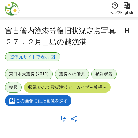
本文に飛ぶ
ヘルプ
English
宮古管内漁港等復旧状況定点写真＿Ｈ
２７．２月＿島の越漁港
提供元サイトで表示
東日本大震災 (2011)
震災への備え
被災状況
復興
収録:いわて震災津波アーカイブ～希望～
この画像に似た画像を探す