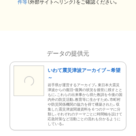
件等
（外部サイトへリンク）をご確認ください。
データの提供元
いわて震災津波アーカイブ～希望
～
岩手県が運営するアーカイブ。東日本大震災
津波からの復旧・復興の状況を後世に残すとと
もに、これらの出来事から得た教訓を今後の国
内外の防災活動、教育等に生かすため、市町村
や防災関係機関の協力を得て構築された。収
集した震災津波関連資料を６つのテーマに分
類し、それぞれのテーマごとに時間軸を設けて
応急対策など活動ごとの流れも分かるように
している。