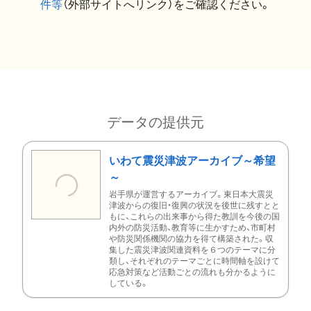
件等
（外部サイトへリンク）をご確認ください。
データの提供元
いわて震災津波アーカイブ～希望
～
岩手県が運営するアーカイブ。東日本大震災
津波からの復旧・復興の状況を後世に残すとと
もに、これらの出来事から得た教訓を今後の国
内外の防災活動、教育等に生かすため、市町村
や防災関係機関の協力を得て構築された。収
集した震災津波関連資料を６つのテーマに分
類し、それぞれのテーマごとに時間軸を設けて
応急対策など活動ごとの流れも分かるように
している。