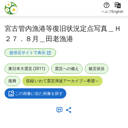
本文に飛ぶ
ヘルプ
English
宮古管内漁港等復旧状況定点写真＿Ｈ
２７．８月＿田老漁港
提供元サイトで表示
東日本大震災 (2011)
震災への備え
被災状況
復興
収録:いわて震災津波アーカイブ～希望～
この画像に似た画像を探す