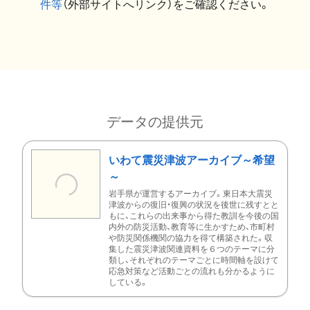
件等
（外部サイトへリンク）をご確認ください。
データの提供元
いわて震災津波アーカイブ～希望
～
岩手県が運営するアーカイブ。東日本大震災
津波からの復旧・復興の状況を後世に残すとと
もに、これらの出来事から得た教訓を今後の国
内外の防災活動、教育等に生かすため、市町村
や防災関係機関の協力を得て構築された。収
集した震災津波関連資料を６つのテーマに分
類し、それぞれのテーマごとに時間軸を設けて
応急対策など活動ごとの流れも分かるように
している。