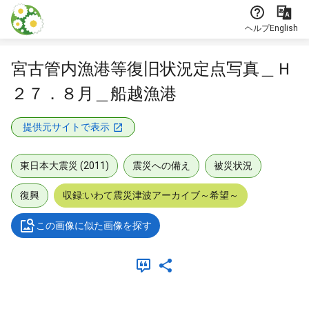
本文に飛ぶ
ヘルプ
English
宮古管内漁港等復旧状況定点写真＿Ｈ
２７．８月＿船越漁港
提供元サイトで表示
東日本大震災 (2011)
震災への備え
被災状況
復興
収録:いわて震災津波アーカイブ～希望～
この画像に似た画像を探す