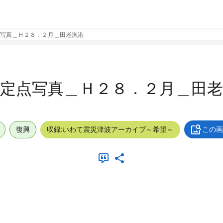
写真＿Ｈ２８．２月＿田老漁港
定点写真＿Ｈ２８．２月＿田老
復興
収録:いわて震災津波アーカイブ～希望～
この画