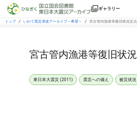
本文に飛ぶ
ギャラリー
トップ
いわて震災津波アーカイブ～希望～
宮古管内漁港等復旧状況定点
宮古管内漁港等復旧状況
東日本大震災 (2011)
震災への備え
被災状況
メタデータ