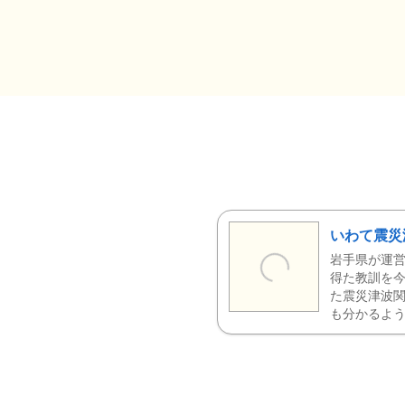
いわて震災
岩手県が運営
得た教訓を今
た震災津波
も分かるよう