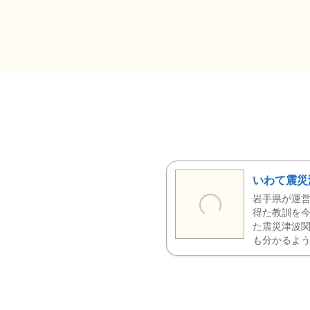
いわて震災
岩手県が運営
得た教訓を今
た震災津波
も分かるよう