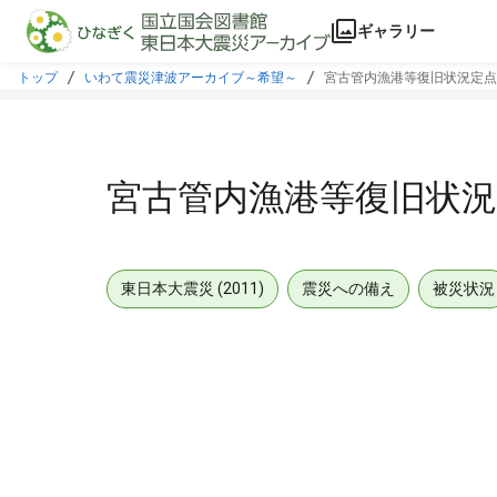
本文に飛ぶ
ギャラリー
トップ
いわて震災津波アーカイブ～希望～
宮古管内漁港等復旧状況定点
宮古管内漁港等復旧状況
東日本大震災 (2011)
震災への備え
被災状況
メタデータ