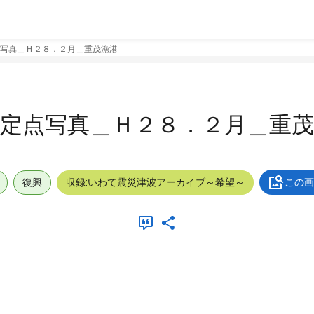
写真＿Ｈ２８．２月＿重茂漁港
定点写真＿Ｈ２８．２月＿重茂
復興
収録:いわて震災津波アーカイブ～希望～
この画