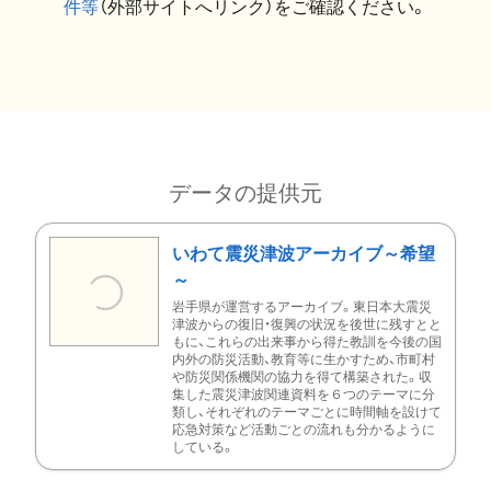
件等
（外部サイトへリンク）をご確認ください。
データの提供元
いわて震災津波アーカイブ～希望
～
岩手県が運営するアーカイブ。東日本大震災
津波からの復旧・復興の状況を後世に残すとと
もに、これらの出来事から得た教訓を今後の国
内外の防災活動、教育等に生かすため、市町村
や防災関係機関の協力を得て構築された。収
集した震災津波関連資料を６つのテーマに分
類し、それぞれのテーマごとに時間軸を設けて
応急対策など活動ごとの流れも分かるように
している。