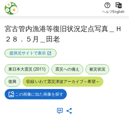
本文に飛ぶ
ヘルプ
English
宮古管内漁港等復旧状況定点写真＿Ｈ
２８．５月＿田老
提供元サイトで表示
東日本大震災 (2011)
震災への備え
被災状況
復興
収録:いわて震災津波アーカイブ～希望～
この画像に似た画像を探す