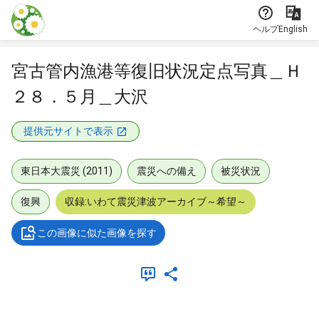
本文に飛ぶ
ヘルプ
English
宮古管内漁港等復旧状況定点写真＿Ｈ
２８．５月＿大沢
提供元サイトで表示
東日本大震災 (2011)
震災への備え
被災状況
復興
収録:いわて震災津波アーカイブ～希望～
この画像に似た画像を探す