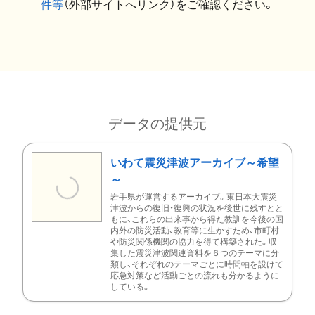
件等
（外部サイトへリンク）をご確認ください。
データの提供元
いわて震災津波アーカイブ～希望
～
岩手県が運営するアーカイブ。東日本大震災
津波からの復旧・復興の状況を後世に残すとと
もに、これらの出来事から得た教訓を今後の国
内外の防災活動、教育等に生かすため、市町村
や防災関係機関の協力を得て構築された。収
集した震災津波関連資料を６つのテーマに分
類し、それぞれのテーマごとに時間軸を設けて
応急対策など活動ごとの流れも分かるように
している。