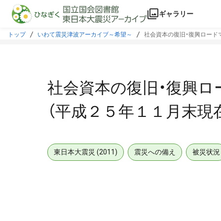
本文に飛ぶ
ギャラリー
トップ
いわて震災津波アーカイブ～希望～
社会資本の復旧・復興ロード
社会資本の復旧・復興ロ
（平成２５年１１月末現
東日本大震災 (2011)
震災への備え
被災状況