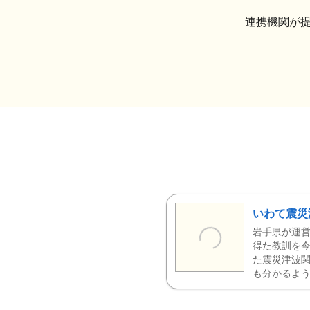
連携機関が
いわて震災
岩手県が運営
得た教訓を今
た震災津波
も分かるよう