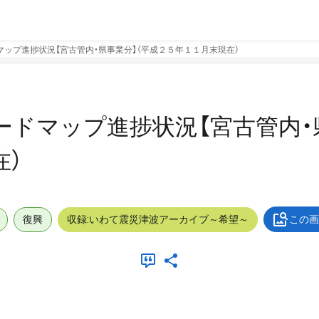
マップ進捗状況【宮古管内・県事業分】（平成２５年１１月末現在）
ードマップ進捗状況【宮古管内・
在）
復興
収録:いわて震災津波アーカイブ～希望～
この画