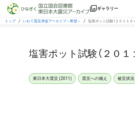
本文に飛ぶ
ギャラリー
トップ
いわて震災津波アーカイブ～希望～
塩害ポット試験（２０１１０
塩害ポット試験（２０１
東日本大震災 (2011)
震災への備え
被災状況
メタデータ