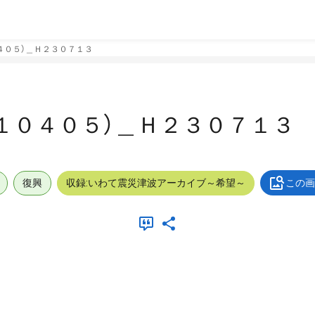
４０５）＿Ｈ２３０７１３
１０４０５）＿Ｈ２３０７１３
復興
収録:いわて震災津波アーカイブ～希望～
この画