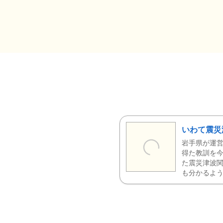
いわて震災
岩手県が運営
得た教訓を今
た震災津波
も分かるよう