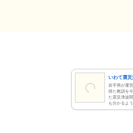
いわて震災
岩手県が運営
得た教訓を今
た震災津波
も分かるよう