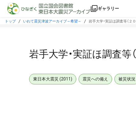
本文に飛ぶ
ギャラリー
トップ
いわて震災津波アーカイブ～希望～
岩手大学・実証ほ調査等（２０
岩手大学・実証ほ調査等
東日本大震災 (2011)
震災への備え
被災状況
メタデータ