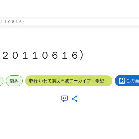
１１０６１６）
（２０１１０６１６）
復興
収録:いわて震災津波アーカイブ～希望～
この画