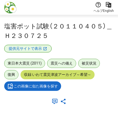
本文に飛ぶ
ヘルプ
English
塩害ポット試験（２０１１０４０５）＿
Ｈ２３０７２５
提供元サイトで表示
東日本大震災 (2011)
震災への備え
被災状況
復興
収録:いわて震災津波アーカイブ～希望～
この画像に似た画像を探す