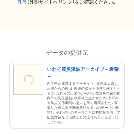
件等
（外部サイトへリンク）をご確認ください。
データの提供元
いわて震災津波アーカイブ～希望
～
岩手県が運営するアーカイブ。東日本大震災
津波からの復旧・復興の状況を後世に残すとと
もに、これらの出来事から得た教訓を今後の国
内外の防災活動、教育等に生かすため、市町村
や防災関係機関の協力を得て構築された。収
集した震災津波関連資料を６つのテーマに分
類し、それぞれのテーマごとに時間軸を設けて
応急対策など活動ごとの流れも分かるように
している。