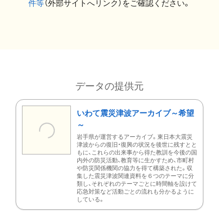
件等
（外部サイトへリンク）をご確認ください。
データの提供元
いわて震災津波アーカイブ～希望
～
岩手県が運営するアーカイブ。東日本大震災
津波からの復旧・復興の状況を後世に残すとと
もに、これらの出来事から得た教訓を今後の国
内外の防災活動、教育等に生かすため、市町村
や防災関係機関の協力を得て構築された。収
集した震災津波関連資料を６つのテーマに分
類し、それぞれのテーマごとに時間軸を設けて
応急対策など活動ごとの流れも分かるように
している。