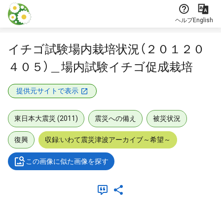
本文に飛ぶ
ヘルプ
English
イチゴ試験場内栽培状況（２０１２０
４０５）＿場内試験イチゴ促成栽培
提供元サイトで表示
東日本大震災 (2011)
震災への備え
被災状況
復興
収録:いわて震災津波アーカイブ～希望～
この画像に似た画像を探す