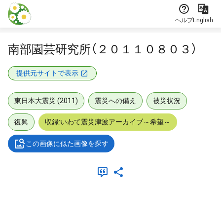
本文に飛ぶ
ヘルプ
English
南部園芸研究所（２０１１０８０３）
提供元サイトで表示
東日本大震災 (2011)
震災への備え
被災状況
復興
収録:いわて震災津波アーカイブ～希望～
この画像に似た画像を探す
メタデータ