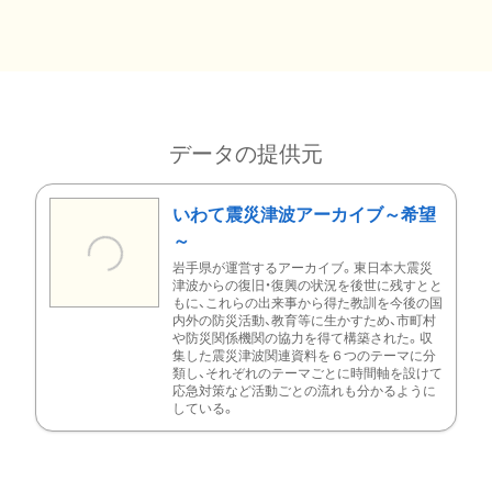
データの提供元
いわて震災津波アーカイブ～希望
～
岩手県が運営するアーカイブ。東日本大震災
津波からの復旧・復興の状況を後世に残すとと
もに、これらの出来事から得た教訓を今後の国
内外の防災活動、教育等に生かすため、市町村
や防災関係機関の協力を得て構築された。収
集した震災津波関連資料を６つのテーマに分
類し、それぞれのテーマごとに時間軸を設けて
応急対策など活動ごとの流れも分かるように
している。