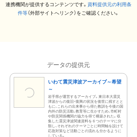
連携機関が提供するコンテンツです。
資料提供元の利用条
件等
（外部サイトへリンク）をご確認ください。
データの提供元
いわて震災津波アーカイブ～希望
～
岩手県が運営するアーカイブ。東日本大震災
津波からの復旧・復興の状況を後世に残すとと
もに、これらの出来事から得た教訓を今後の国
内外の防災活動、教育等に生かすため、市町村
や防災関係機関の協力を得て構築された。収
集した震災津波関連資料を６つのテーマに分
類し、それぞれのテーマごとに時間軸を設けて
応急対策など活動ごとの流れも分かるように
している。