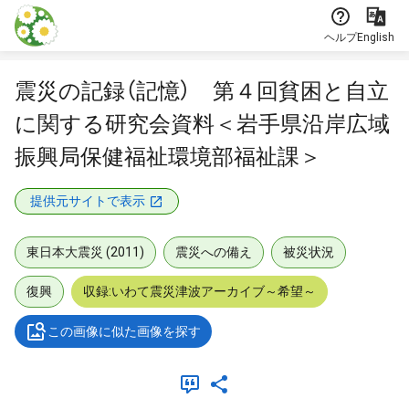
本文に飛ぶ
ヘルプ
English
震災の記録（記憶） 第４回貧困と自立
に関する研究会資料＜岩手県沿岸広域
振興局保健福祉環境部福祉課＞
提供元サイトで表示
東日本大震災 (2011)
震災への備え
被災状況
復興
収録:いわて震災津波アーカイブ～希望～
この画像に似た画像を探す