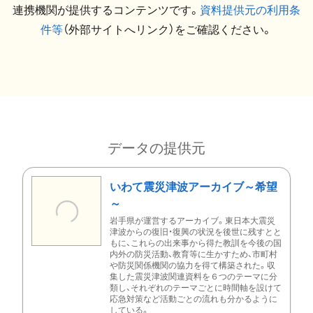
連携機関が提供するコンテンツです。
資料提供元の利用条
件等
（外部サイトへリンク）をご確認ください。
データの提供元
いわて震災津波アーカイブ～希望
～
岩手県が運営するアーカイブ。東日本大震災
津波からの復旧・復興の状況を後世に残すとと
もに、これらの出来事から得た教訓を今後の国
内外の防災活動、教育等に生かすため、市町村
や防災関係機関の協力を得て構築された。収
集した震災津波関連資料を６つのテーマに分
類し、それぞれのテーマごとに時間軸を設けて
応急対策など活動ごとの流れも分かるように
している。