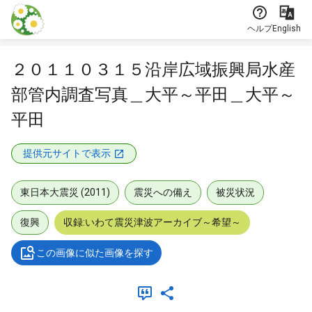
本文に飛ぶ
ヘルプ
English
２０１１０３１５沿岸広域振興局水産
部管内調査写真＿大平～平田＿大平～
平田
提供元サイトで表示
東日本大震災 (2011)
震災への備え
被災状況
復興
収録:いわて震災津波アーカイブ～希望～
この画像に似た画像を探す