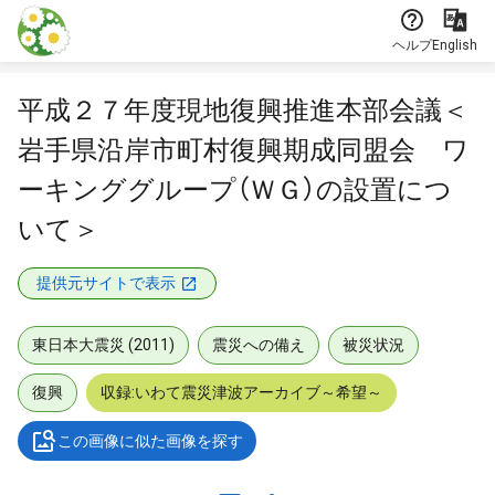
本文に飛ぶ
ヘルプ
English
平成２７年度現地復興推進本部会議＜
岩手県沿岸市町村復興期成同盟会 ワ
ーキンググループ（ＷＧ）の設置につ
いて＞
提供元サイトで表示
東日本大震災 (2011)
震災への備え
被災状況
復興
収録:いわて震災津波アーカイブ～希望～
この画像に似た画像を探す