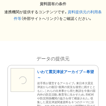
資料固有の条件
連携機関が提供するコンテンツです。
資料提供元の利用条
件等
（外部サイトへリンク）をご確認ください。
データの提供元
いわて震災津波アーカイブ～希望
～
岩手県が運営するアーカイブ。東日本大震災
津波からの復旧・復興の状況を後世に残すとと
もに、これらの出来事から得た教訓を今後の国
内外の防災活動、教育等に生かすため、市町村
や防災関係機関の協力を得て構築された。収
集した震災津波関連資料を６つのテーマに分