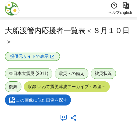
本文に飛ぶ
ヘルプ
English
大船渡管内応援者一覧表＜８月１０日
＞
提供元サイトで表示
東日本大震災 (2011)
震災への備え
被災状況
復興
収録:いわて震災津波アーカイブ～希望～
この画像に似た画像を探す