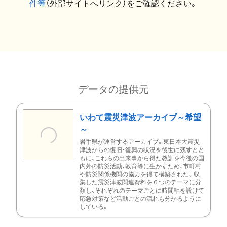
件等
（外部サイトへリンク）をご確認ください。
データの提供元
いわて震災津波アーカイブ～希望
～
岩手県が運営するアーカイブ。東日本大震災
津波からの復旧・復興の状況を後世に残すとと
もに、これらの出来事から得た教訓を今後の国
内外の防災活動、教育等に生かすため、市町村
や防災関係機関の協力を得て構築された。収
集した震災津波関連資料を６つのテーマに分
類し、それぞれのテーマごとに時間軸を設けて
応急対策など活動ごとの流れも分かるように
している。