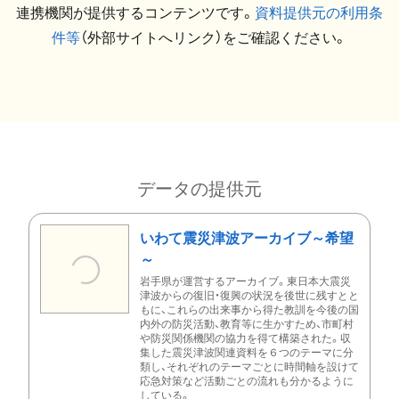
連携機関が提供するコンテンツです。
資料提供元の利用条
件等
（外部サイトへリンク）をご確認ください。
データの提供元
いわて震災津波アーカイブ～希望
～
岩手県が運営するアーカイブ。東日本大震災
津波からの復旧・復興の状況を後世に残すとと
もに、これらの出来事から得た教訓を今後の国
内外の防災活動、教育等に生かすため、市町村
や防災関係機関の協力を得て構築された。収
集した震災津波関連資料を６つのテーマに分
類し、それぞれのテーマごとに時間軸を設けて
応急対策など活動ごとの流れも分かるように
している。