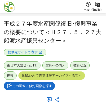
本文に飛ぶ
ヘルプ
English
平成２７年度水産関係復旧・復興事業
の概要について＜Ｈ２７．５．２７大
船渡水産振興センター＞
提供元サイトで表示
東日本大震災 (2011)
震災への備え
被災状況
復興
収録:いわて震災津波アーカイブ～希望～
この画像に似た画像を探す