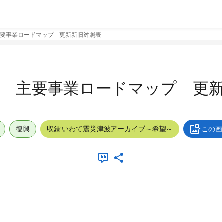
要事業ロードマップ 更新新旧対照表
画 主要事業ロードマップ 更
復興
収録:いわて震災津波アーカイブ～希望～
この画