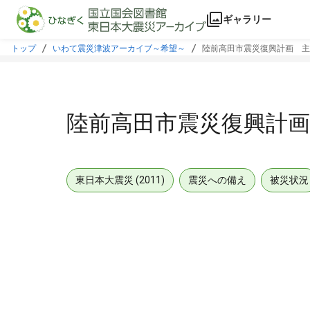
本文に飛ぶ
ギャラリー
トップ
いわて震災津波アーカイブ～希望～
陸前高田市震災復興計画 主
陸前高田市震災復興計
東日本大震災 (2011)
震災への備え
被災状況
メタデータ