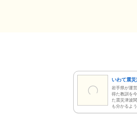
いわて震災
岩手県が運営
得た教訓を今
た震災津波
も分かるよう