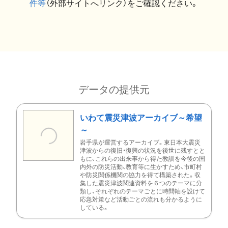
件等
（外部サイトへリンク）をご確認ください。
データの提供元
いわて震災津波アーカイブ～希望
～
岩手県が運営するアーカイブ。東日本大震災
津波からの復旧・復興の状況を後世に残すとと
もに、これらの出来事から得た教訓を今後の国
内外の防災活動、教育等に生かすため、市町村
や防災関係機関の協力を得て構築された。収
集した震災津波関連資料を６つのテーマに分
類し、それぞれのテーマごとに時間軸を設けて
応急対策など活動ごとの流れも分かるように
している。