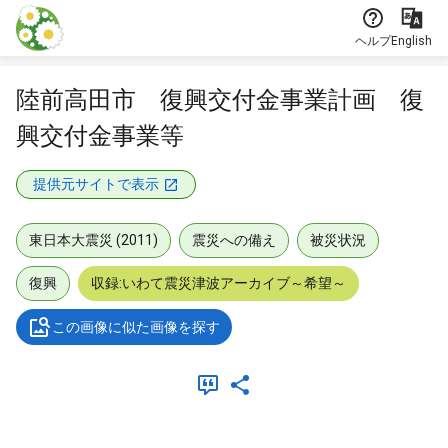
本文に飛ぶ
ヘルプ
English
陸前高田市 復興交付金事業計画 復
興交付金事業等
提供元サイトで表示
東日本大震災 (2011)
震災への備え
被災状況
復興
収録:いわて震災津波アーカイブ～希望～
この画像に似た画像を探す