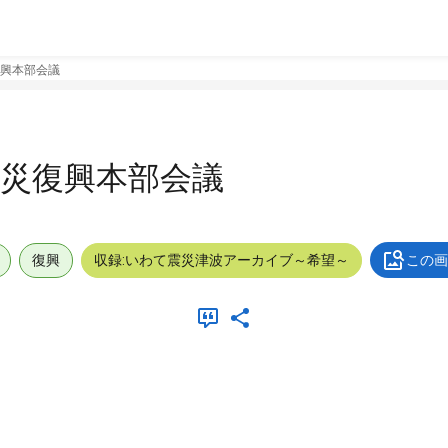
興本部会議
災復興本部会議
復興
収録:いわて震災津波アーカイブ～希望～
この画