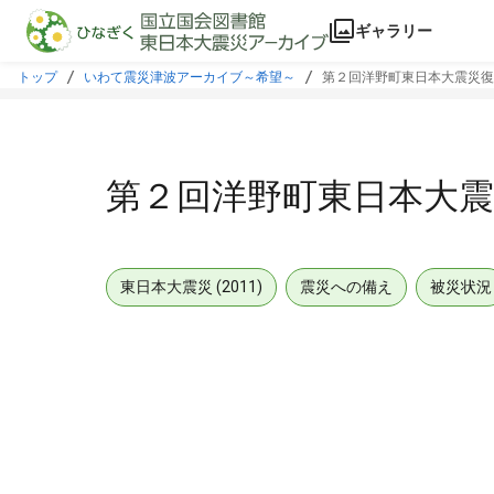
本文に飛ぶ
ギャラリー
トップ
いわて震災津波アーカイブ～希望～
第２回洋野町東日本大震災復
第２回洋野町東日本大震
東日本大震災 (2011)
震災への備え
被災状況
メタデータ