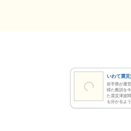
いわて震災
岩手県が運営
得た教訓を今
た震災津波
も分かるよう