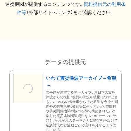
連携機関が提供するコンテンツです。
資料提供元の利用条
件等
（外部サイトへリンク）をご確認ください。
データの提供元
いわて震災津波アーカイブ～希望
～
岩手県が運営するアーカイブ。東日本大震災
津波からの復旧・復興の状況を後世に残すとと
もに、これらの出来事から得た教訓を今後の国
内外の防災活動、教育等に生かすため、市町村
や防災関係機関の協力を得て構築された。収
集した震災津波関連資料を６つのテーマに分
類し、それぞれのテーマごとに時間軸を設けて
応急対策など活動ごとの流れも分かるように
している。