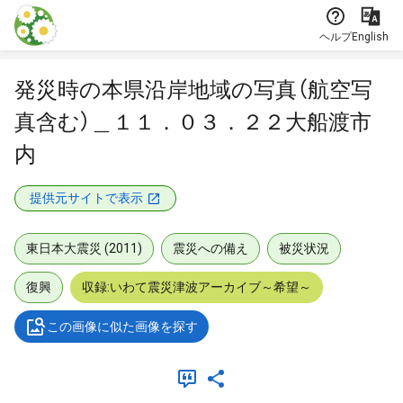
本文に飛ぶ
ヘルプ
English
発災時の本県沿岸地域の写真（航空写
真含む）＿１１．０３．２２大船渡市
内
提供元サイトで表示
東日本大震災 (2011)
震災への備え
被災状況
復興
収録:いわて震災津波アーカイブ～希望～
この画像に似た画像を探す