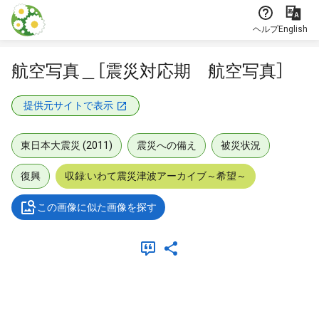
本文に飛ぶ
ヘルプ
English
航空写真＿［震災対応期 航空写真］
提供元サイトで表示
東日本大震災 (2011)
震災への備え
被災状況
復興
収録:いわて震災津波アーカイブ～希望～
この画像に似た画像を探す
メタデータ