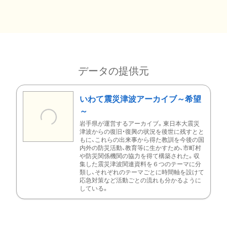
データの提供元
いわて震災津波アーカイブ～希望
～
岩手県が運営するアーカイブ。東日本大震災
津波からの復旧・復興の状況を後世に残すとと
もに、これらの出来事から得た教訓を今後の国
内外の防災活動、教育等に生かすため、市町村
や防災関係機関の協力を得て構築された。収
集した震災津波関連資料を６つのテーマに分
類し、それぞれのテーマごとに時間軸を設けて
応急対策など活動ごとの流れも分かるように
している。