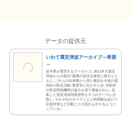
データの提供元
いわて震災津波アーカイブ～希望
～
岩手県が運営するアーカイブ。東日本大震災
津波からの復旧・復興の状況を後世に残すとと
もに、これらの出来事から得た教訓を今後の国
内外の防災活動、教育等に生かすため、市町村
や防災関係機関の協力を得て構築された。収
集した震災津波関連資料を６つのテーマに分
類し、それぞれのテーマごとに時間軸を設けて
応急対策など活動ごとの流れも分かるように
している。