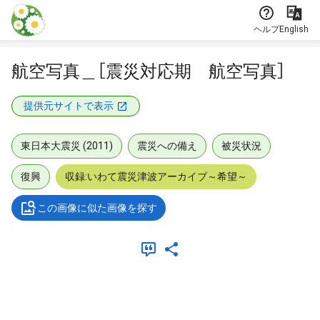
本文に飛ぶ
ヘルプ
English
航空写真＿［震災対応期 航空写真］
提供元サイトで表示
東日本大震災 (2011)
震災への備え
被災状況
復興
収録:いわて震災津波アーカイブ～希望～
この画像に似た画像を探す
メタデータ