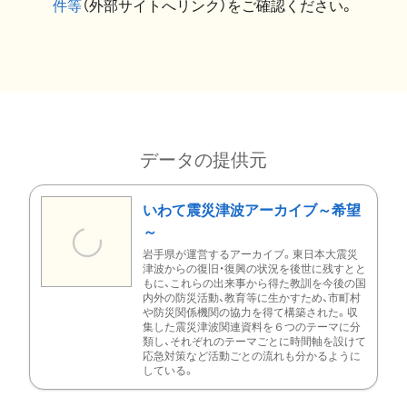
件等
（外部サイトへリンク）をご確認ください。
データの提供元
いわて震災津波アーカイブ～希望
～
岩手県が運営するアーカイブ。東日本大震災
津波からの復旧・復興の状況を後世に残すとと
もに、これらの出来事から得た教訓を今後の国
内外の防災活動、教育等に生かすため、市町村
や防災関係機関の協力を得て構築された。収
集した震災津波関連資料を６つのテーマに分
類し、それぞれのテーマごとに時間軸を設けて
応急対策など活動ごとの流れも分かるように
している。