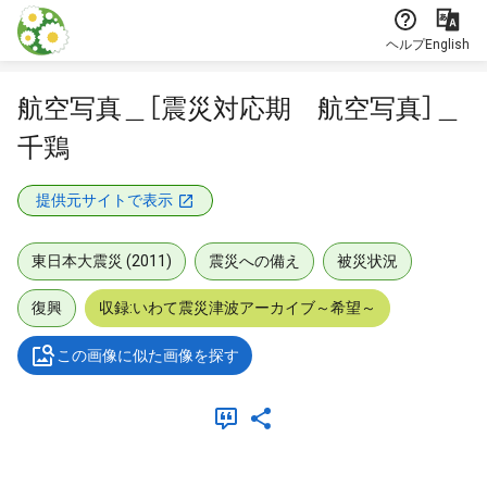
本文に飛ぶ
ヘルプ
English
航空写真＿［震災対応期 航空写真］＿
千鶏
提供元サイトで表示
東日本大震災 (2011)
震災への備え
被災状況
復興
収録:いわて震災津波アーカイブ～希望～
この画像に似た画像を探す