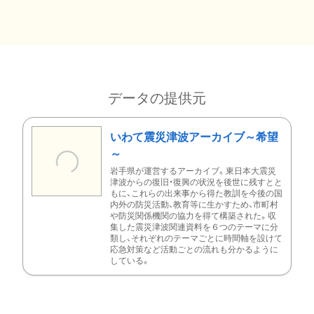
データの提供元
いわて震災津波アーカイブ～希望
～
岩手県が運営するアーカイブ。東日本大震災
津波からの復旧・復興の状況を後世に残すとと
もに、これらの出来事から得た教訓を今後の国
内外の防災活動、教育等に生かすため、市町村
や防災関係機関の協力を得て構築された。収
集した震災津波関連資料を６つのテーマに分
類し、それぞれのテーマごとに時間軸を設けて
応急対策など活動ごとの流れも分かるように
している。