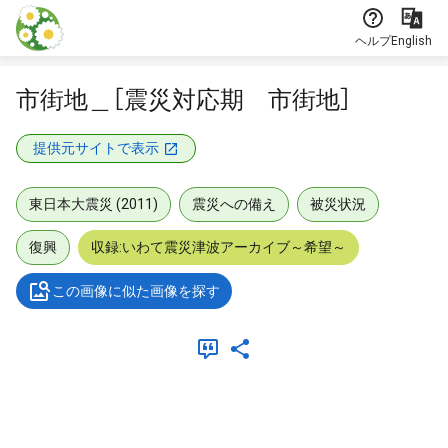
本文に飛ぶ
ヘルプ
English
市街地＿［震災対応期 市街地］
提供元サイトで表示
東日本大震災 (2011)
震災への備え
被災状況
復興
収録:いわて震災津波アーカイブ～希望～
この画像に似た画像を探す
メタデータ