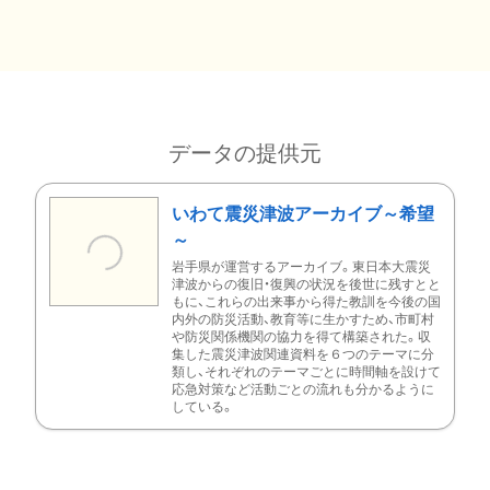
データの提供元
いわて震災津波アーカイブ～希望
～
岩手県が運営するアーカイブ。東日本大震災
津波からの復旧・復興の状況を後世に残すとと
もに、これらの出来事から得た教訓を今後の国
内外の防災活動、教育等に生かすため、市町村
や防災関係機関の協力を得て構築された。収
集した震災津波関連資料を６つのテーマに分
類し、それぞれのテーマごとに時間軸を設けて
応急対策など活動ごとの流れも分かるように
している。