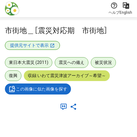
本文に飛ぶ
ヘルプ
English
市街地＿［震災対応期 市街地］
提供元サイトで表示
東日本大震災 (2011)
震災への備え
被災状況
復興
収録:いわて震災津波アーカイブ～希望～
この画像に似た画像を探す
メタデータ