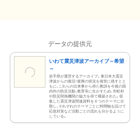
データの提供元
いわて震災津波アーカイブ～希望
～
岩手県が運営するアーカイブ。東日本大震災
津波からの復旧・復興の状況を後世に残すとと
もに、これらの出来事から得た教訓を今後の国
内外の防災活動、教育等に生かすため、市町村
や防災関係機関の協力を得て構築された。収
集した震災津波関連資料を６つのテーマに分
類し、それぞれのテーマごとに時間軸を設けて
応急対策など活動ごとの流れも分かるように
している。