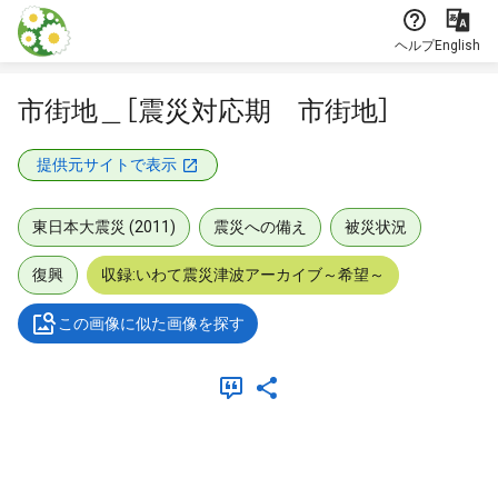
本文に飛ぶ
ヘルプ
English
市街地＿［震災対応期 市街地］
提供元サイトで表示
東日本大震災 (2011)
震災への備え
被災状況
復興
収録:いわて震災津波アーカイブ～希望～
この画像に似た画像を探す
メタデータ