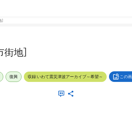
地］
市街地］
復興
収録:いわて震災津波アーカイブ～希望～
この画