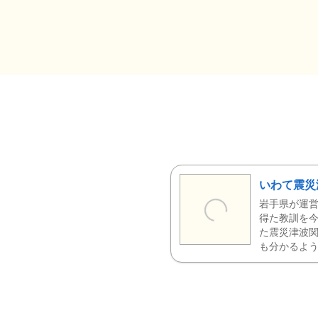
いわて震災
岩手県が運営
得た教訓を今
た震災津波
も分かるよう