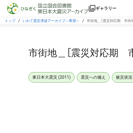
本文に飛ぶ
ギャラリー
トップ
いわて震災津波アーカイブ～希望～
市街地＿［震災対応期 市街
市街地＿［震災対応期 
東日本大震災 (2011)
震災への備え
被災状況
メタデータ