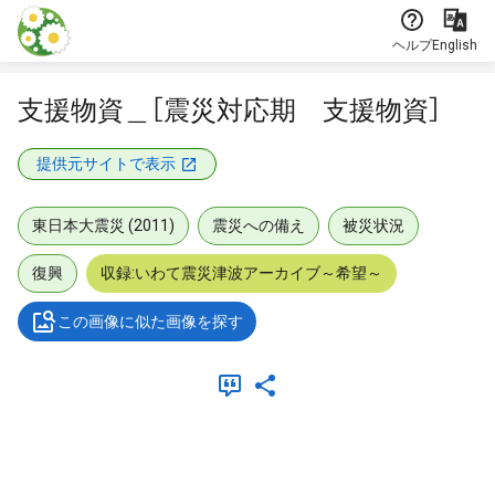
本文に飛ぶ
ヘルプ
English
支援物資＿［震災対応期 支援物資］
提供元サイトで表示
東日本大震災 (2011)
震災への備え
被災状況
復興
収録:いわて震災津波アーカイブ～希望～
この画像に似た画像を探す
メタデータ