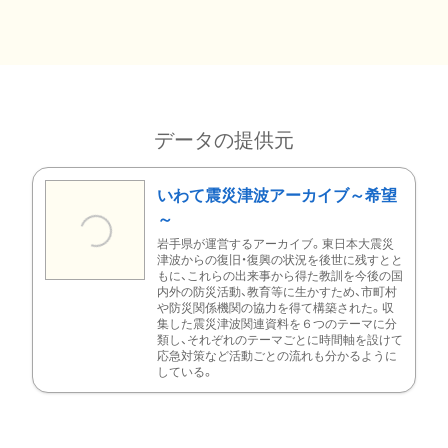
データの提供元
いわて震災津波アーカイブ～希望
～
岩手県が運営するアーカイブ。東日本大震災
津波からの復旧・復興の状況を後世に残すとと
もに、これらの出来事から得た教訓を今後の国
内外の防災活動、教育等に生かすため、市町村
や防災関係機関の協力を得て構築された。収
集した震災津波関連資料を６つのテーマに分
類し、それぞれのテーマごとに時間軸を設けて
応急対策など活動ごとの流れも分かるように
している。