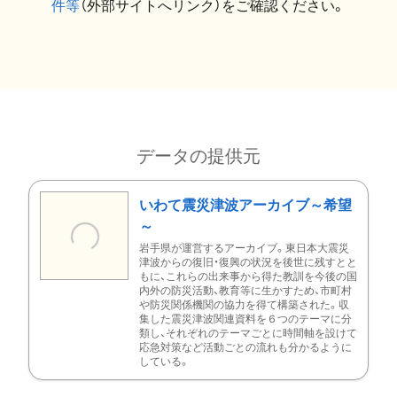
件等
（外部サイトへリンク）をご確認ください。
データの提供元
いわて震災津波アーカイブ～希望
～
岩手県が運営するアーカイブ。東日本大震災
津波からの復旧・復興の状況を後世に残すとと
もに、これらの出来事から得た教訓を今後の国
内外の防災活動、教育等に生かすため、市町村
や防災関係機関の協力を得て構築された。収
集した震災津波関連資料を６つのテーマに分
類し、それぞれのテーマごとに時間軸を設けて
応急対策など活動ごとの流れも分かるように
している。