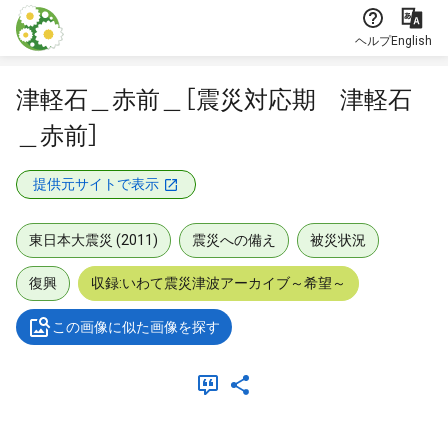
本文に飛ぶ
ヘルプ
English
津軽石＿赤前＿［震災対応期 津軽石
＿赤前］
提供元サイトで表示
東日本大震災 (2011)
震災への備え
被災状況
復興
収録:いわて震災津波アーカイブ～希望～
この画像に似た画像を探す