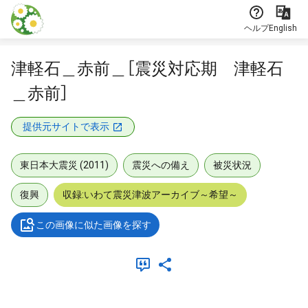
本文に飛ぶ
ヘルプ
English
津軽石＿赤前＿［震災対応期 津軽石
＿赤前］
提供元サイトで表示
東日本大震災 (2011)
震災への備え
被災状況
復興
収録:いわて震災津波アーカイブ～希望～
この画像に似た画像を探す