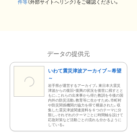
件等
（外部サイトへリンク）をご確認ください。
データの提供元
いわて震災津波アーカイブ～希望
～
岩手県が運営するアーカイブ。東日本大震災
津波からの復旧・復興の状況を後世に残すとと
もに、これらの出来事から得た教訓を今後の国
内外の防災活動、教育等に生かすため、市町村
や防災関係機関の協力を得て構築された。収
集した震災津波関連資料を６つのテーマに分
類し、それぞれのテーマごとに時間軸を設けて
応急対策など活動ごとの流れも分かるように
している。