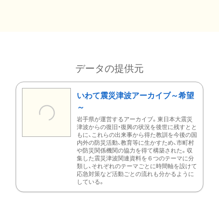
データの提供元
いわて震災津波アーカイブ～希望
～
岩手県が運営するアーカイブ。東日本大震災
津波からの復旧・復興の状況を後世に残すとと
もに、これらの出来事から得た教訓を今後の国
内外の防災活動、教育等に生かすため、市町村
や防災関係機関の協力を得て構築された。収
集した震災津波関連資料を６つのテーマに分
類し、それぞれのテーマごとに時間軸を設けて
応急対策など活動ごとの流れも分かるように
している。