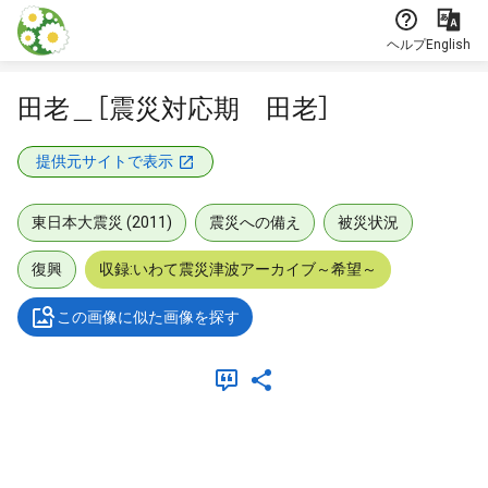
本文に飛ぶ
ヘルプ
English
田老＿［震災対応期 田老］
提供元サイトで表示
東日本大震災 (2011)
震災への備え
被災状況
復興
収録:いわて震災津波アーカイブ～希望～
この画像に似た画像を探す
メタデータ