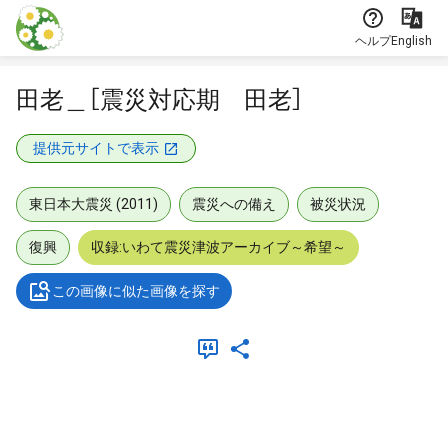
本文に飛ぶ
ヘルプ
English
田老＿［震災対応期 田老］
提供元サイトで表示
東日本大震災 (2011)
震災への備え
被災状況
復興
収録:いわて震災津波アーカイブ～希望～
この画像に似た画像を探す
メタデータ