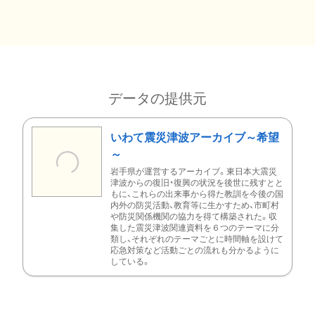
データの提供元
いわて震災津波アーカイブ～希望
～
岩手県が運営するアーカイブ。東日本大震災
津波からの復旧・復興の状況を後世に残すとと
もに、これらの出来事から得た教訓を今後の国
内外の防災活動、教育等に生かすため、市町村
や防災関係機関の協力を得て構築された。収
集した震災津波関連資料を６つのテーマに分
類し、それぞれのテーマごとに時間軸を設けて
応急対策など活動ごとの流れも分かるように
している。