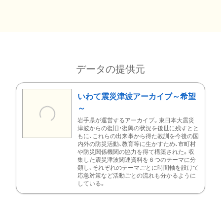
データの提供元
いわて震災津波アーカイブ～希望
～
岩手県が運営するアーカイブ。東日本大震災
津波からの復旧・復興の状況を後世に残すとと
もに、これらの出来事から得た教訓を今後の国
内外の防災活動、教育等に生かすため、市町村
や防災関係機関の協力を得て構築された。収
集した震災津波関連資料を６つのテーマに分
類し、それぞれのテーマごとに時間軸を設けて
応急対策など活動ごとの流れも分かるように
している。