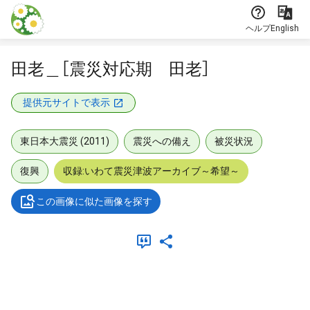
本文に飛ぶ
ヘルプ
English
田老＿［震災対応期 田老］
提供元サイトで表示
東日本大震災 (2011)
震災への備え
被災状況
復興
収録:いわて震災津波アーカイブ～希望～
この画像に似た画像を探す
メタデータ