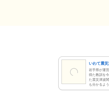
いわて震災
岩手県が運営
得た教訓を今
た震災津波
も分かるよう