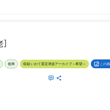
老］
復興
収録:いわて震災津波アーカイブ～希望～
この画