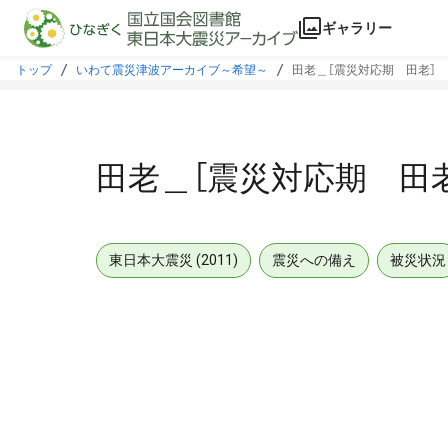
本文に飛ぶ
ギャラリー
トップ
いわて震災津波アーカイブ～希望～
田老＿［震災対応期 田老］
田老＿［震災対応期 田
東日本大震災 (2011)
震災への備え
被災状況
メタデータ