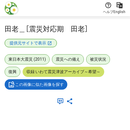
本文に飛ぶ
ヘルプ
English
田老＿［震災対応期 田老］
提供元サイトで表示
東日本大震災 (2011)
震災への備え
被災状況
復興
収録:いわて震災津波アーカイブ～希望～
この画像に似た画像を探す
メタデータ