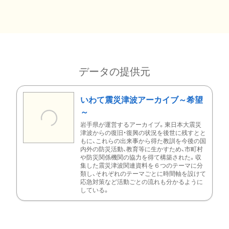
データの提供元
いわて震災津波アーカイブ～希望
～
岩手県が運営するアーカイブ。東日本大震災
津波からの復旧・復興の状況を後世に残すとと
もに、これらの出来事から得た教訓を今後の国
内外の防災活動、教育等に生かすため、市町村
や防災関係機関の協力を得て構築された。収
集した震災津波関連資料を６つのテーマに分
類し、それぞれのテーマごとに時間軸を設けて
応急対策など活動ごとの流れも分かるように
している。